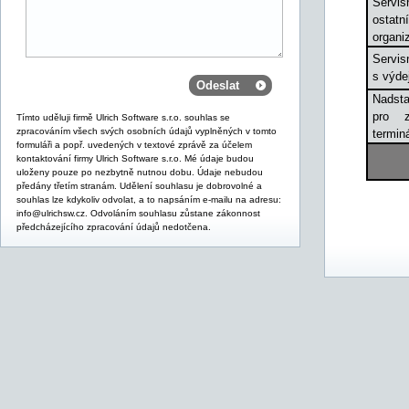
Servi
osta
organi
Servis
s výde
Nadsta
pro z
Tímto uděluji firmě Ulrich Software s.r.o. souhlas se
zpracováním všech svých osobních údajů vyplněných v tomto
termin
formuláři a popř. uvedených v textové zprávě za účelem
kontaktování firmy Ulrich Software s.r.o. Mé údaje budou
uloženy pouze po nezbytně nutnou dobu. Údaje nebudou
předány třetím stranám. Udělení souhlasu je dobrovolné a
souhlas lze kdykoliv odvolat, a to napsáním e-mailu na adresu:
info@ulrichsw.cz. Odvoláním souhlasu zůstane zákonnost
předcházejícího zpracování údajů nedotčena.