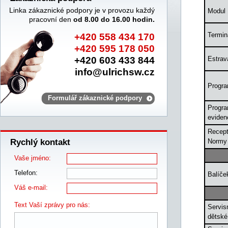
Linka zákaznické podpory je v provozu každý
Modul
pracovní den
od 8.00 do 16.00 hodin.
Termin
+420 558 434 170
+420 595 178 050
+420 603 433 844
Estrav
info@ulrichsw.cz
Progra
Formulář zákaznické podpory
Progr
eviden
Recept
Rychlý kontakt
Normy
Vaše jméno:
Telefon:
Balíč
Váš e-mail:
Text Vaší zprávy pro nás:
Servi
dětsk