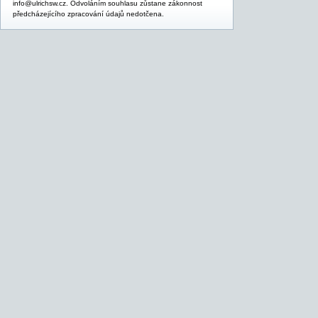
info@ulrichsw.cz. Odvoláním souhlasu zůstane zákonnost
předcházejícího zpracování údajů nedotčena.