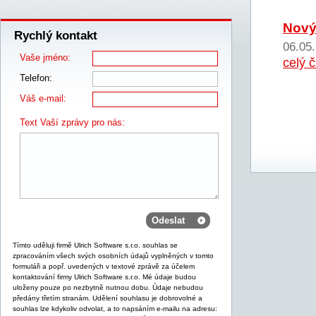
Nový
Rychlý kontakt
06.05
Vaše jméno:
celý 
Telefon:
Váš e-mail:
Text Vaší zprávy pro nás:
Tímto uděluji firmě Ulrich Software s.r.o. souhlas se
zpracováním všech svých osobních údajů vyplněných v tomto
formuláři a popř. uvedených v textové zprávě za účelem
kontaktování firmy Ulrich Software s.r.o. Mé údaje budou
uloženy pouze po nezbytně nutnou dobu. Údaje nebudou
předány třetím stranám. Udělení souhlasu je dobrovolné a
souhlas lze kdykoliv odvolat, a to napsáním e-mailu na adresu: