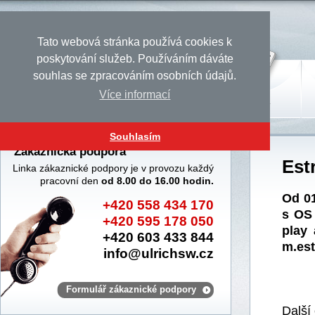
Tato webová stránka používá cookies k
poskytování služeb. Používáním dáváte
souhlas se zpracováním osobních údajů.
Více informací
Úvod
Produkty
Služby
Souhlasím
Zákaznická podpora
Est
Linka zákaznické podpory je v provozu každý
pracovní den
od 8.00 do 16.00 hodin.
Od 01
+420 558 434 170
s OS 
+420 595 178 050
play 
+420 603 433 844
m.est
info@ulrichsw.cz
Formulář zákaznické podpory
Další 